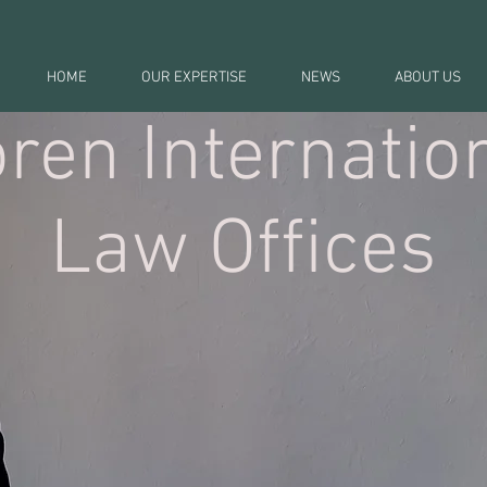
HOME
OUR EXPERTISE
NEWS
ABOUT US
ren Internatio
Law Offices