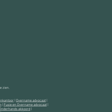
e zien.
enkantoor
|
Overname advocaat
|
m
|
Fusie en Overname advocaat
|
Onderhands akkoord
|