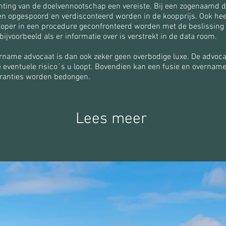
hting van de doelvennootschap een vereiste. Bij een zogenaamd 
 opgespoord en verdisconteerd worden in de koopprijs. Ook heef
per in een procedure geconfronteerd worden met de beslissing 
jvoorbeeld als er informatie over is verstrekt in de data room.
ername advocaat is dan ook zeker geen overbodige luxe. De advoc
e eventuele risico´s u loopt. Bovendien kan een fusie en overna
aranties worden bedongen.
Lees meer