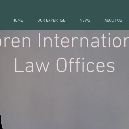
HOME
OUR EXPERTISE
NEWS
ABOUT US
ren Internatio
Law Offices