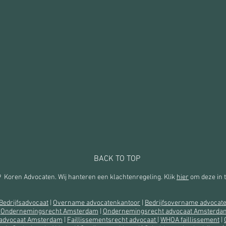
BACK TO TOP
Koren Advocaten. Wij hanteren een klachtenregeling. Klik
hier
om deze in t
Bedrijfsadvocaat
|
Overname advocatenkantoor
|
Bedrijfsovername advocat
|
Ondernemingsrecht Amsterdam
|
Ondernemingsrecht advocaat Amsterda
 advocaat Amsterdam
|
Faillissementsrecht advocaat
|
WHOA faillissement
|